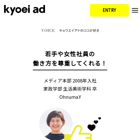
ENTRY
若手や女性社員の
働き方を尊重してくれる！
+仲間と奏でる未来がある
メディア本部 2008年入社
家政学部 生活美術学科 卒
+みんな最初は新卒だった
+キョウエイアドの約束
Ohnuma.Y
+テッパンネタ集
+採用担当より
+失敗は成功の糧だ！