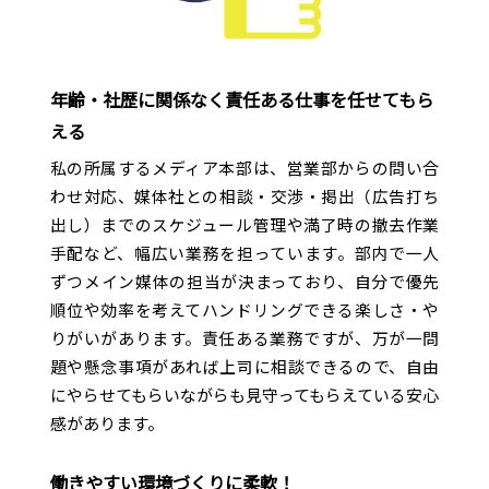
+キョウエイアドのココが好き
+新しき人
年齢・社歴に関係なく責任ある仕事を任せてもら
える
私の所属するメディア本部は、営業部からの問い合
+個とチーム
わせ対応、媒体社との相談・交渉・掲出（広告打ち
出し）までのスケジュール管理や満了時の撤去作業
+福利厚生・支援制度
+プロジェクトストーリー
手配など、幅広い業務を担っています。部内で一人
ずつメイン媒体の担当が決まっており、自分で優先
+人材育成
+社内行事・クラブ活動
+キョウエイアドのシゴトヲ探レ！
順位や効率を考えてハンドリングできる楽しさ・や
りがいがあります。責任ある業務ですが、万が一問
+若手社員のとある1日
+地域貢献
題や懸念事項があれば上司に相談できるので、自由
にやらせてもらいながらも見守ってもらえている安心
+10年目の履歴書
+オフィスギャラリー
感があります。
+15年目の履歴書
働きやすい環境づくりに柔軟！